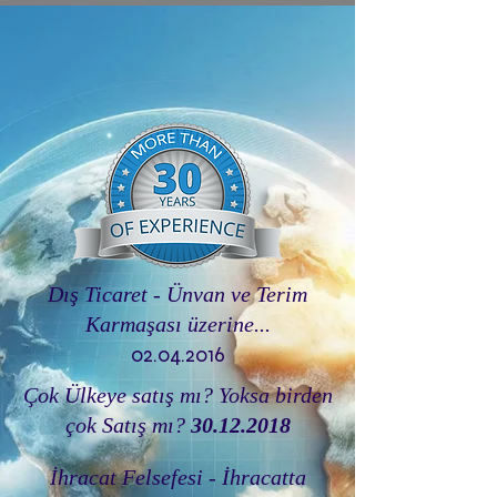
Dış Ticaret -
Ünvan ve Terim
Karmaşası üzerine...
02.04.2016
Çok Ülkeye satış mı? Yoksa birden
çok Satış mı?
30.12.2018
İhracat Felsefesi - İhracatta